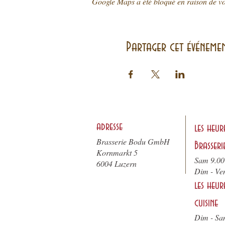
Google Maps a été bloqué en raison de vo
Partager cet événeme
adresse
les heur
Brasserie Bodu GmbH
Brasseri
Kornmarkt 5
Sam 9.00
6004 Luzern
Dim - Ve
les heur
cuisine
Dim - Sa