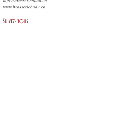
info@brasseriebodu.ch
www.brasseriebodu.ch
Suivez-nous
Reservation
Réservez votre table en ligne
ici
.
Nous nous engageons en faveur d'une gestion
d'entreprise durable et développons en permanence
notre entreprise dans le sens de la durabilité.