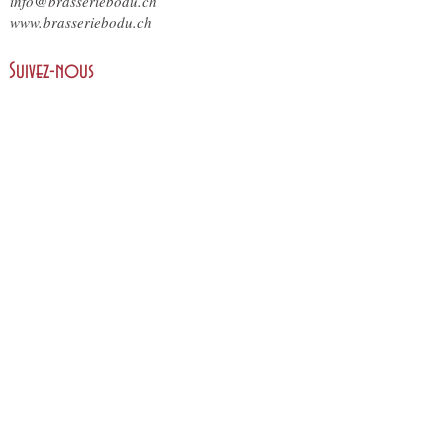
info@brasseriebodu.ch
www.brasseriebodu.ch
Suivez-nous
Reservation
Réservez votre table en ligne
ici
.
Nous nous engageons en faveur d'une gestion
d'entreprise durable et développons en permanence
notre entreprise dans le sens de la durabilité.