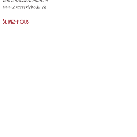
info@brasseriebodu.ch
www.brasseriebodu.ch
Suivez-nous
Reservation
Réservez votre table en ligne
ici
.
Nous nous engageons en faveur d'une gestion
d'entreprise durable et développons en permanence
notre entreprise dans le sens de la durabilité.